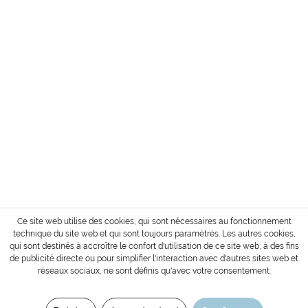
SERVICE
INFORMATION
MODE DE PAIEMENT
Conditions d´envoi et de paiement
Droit de retour de la marchandise
Login / Account
* Tous les prix sont affichés sans TVA et sans
coûts de transport
ou frais de livraison contre
paiement.
Copyright © 2022 Gharieni Group
Ce site web utilise des cookies, qui sont nécessaires au fonctionnement
technique du site web et qui sont toujours paramétrés. Les autres cookies,
qui sont destinés à accroître le confort d'utilisation de ce site web, à des fins
de publicité directe ou pour simplifier l'interaction avec d'autres sites web et
réseaux sociaux, ne sont définis qu'avec votre consentement.