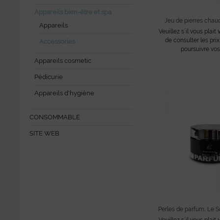
Appareils bien-être et spa
Jeu de pierres chau
Appareils
Veuillez s´il vous plait
de consulter les prix
Accessories
poursuivre vos
Appareils cosmetic
Pédicurie
Appareils d'hygiène
CONSOMMABLE
SITE WEB
Perles de parfum, Le S
Veuillez s´il vous plait