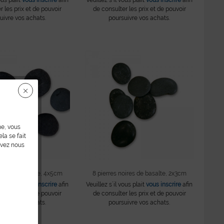
r les prix et de pouvoir
de consulter les prix et de pouvoir
uivre vos achats.
poursuivre vos achats.
ne, vous
la se fait
uvez nous
oires de basalte, 4x5cm
8 pierres noires de basalte, 2x3cm
ous plait
vous inscrire
afin
Veuillez s´il vous plait
vous inscrire
afin
r les prix et de pouvoir
de consulter les prix et de pouvoir
uivre vos achats.
poursuivre vos achats.