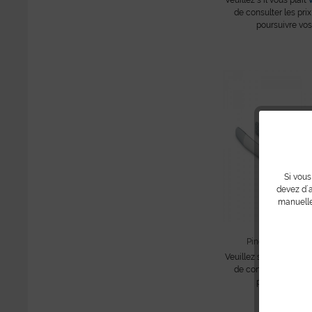
de consulter les prix
poursuivre vos
Si vous
devez d´a
manuelle
Pince pour pierr
Veuillez s´il vous plait
de consulter les prix
poursuivre vos