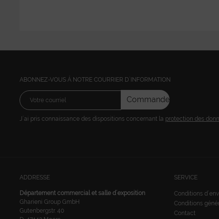
ABONNEZ-VOUS Á NOTRE COURRIER D´INFORMATION
Commandez
J´ai pris connaissance des dispositions concernant la
protection des don
ADDRESSE
SERVICE
Département commercial et salle d´exposition
Conditions d´env
Gharieni Group GmbH
Conditions géné
Gutenbergstr. 40
Contact