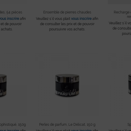
des, 54 pièces
Ensemble de pierres chaudes
Recharge d
re
vous inscrire
afin
Veuillez s´il vous plait
vous inscrire
afin
Veuillez s´il v
 et de pouvoir
de consulter les prix et de pouvoir
de consulte
 achats.
poursuivre vos achats.
pours
ophistiqué, 150g
Perles de parfum, Le Délicat, 150 g
Sp
vous inscrire
afin
Veuillez s´il vous plait
vous inscrire
afin
Veuillez s´il v