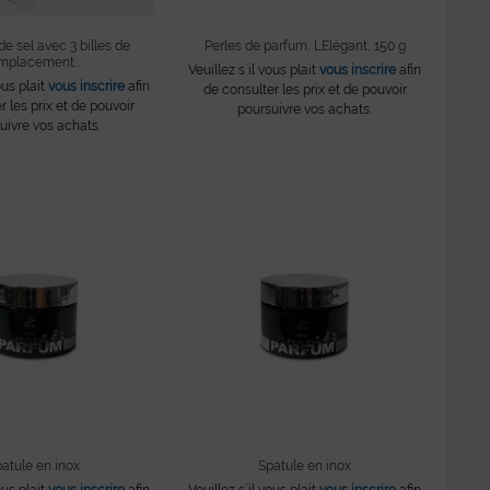
e sel avec 3 billes de
Perles de parfum, LÉlégant, 150 g
mplacement...
Veuillez s´il vous plait
vous inscrire
afin
ous plait
vous inscrire
afin
de consulter les prix et de pouvoir
r les prix et de pouvoir
poursuivre vos achats.
uivre vos achats.
atule en inox
Spatule en inox
ous plait
vous inscrire
afin
Veuillez s´il vous plait
vous inscrire
afin