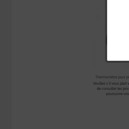
Thermomètre pour pi
Veuillez s´il vous plait
de consulter les prix
poursuivre vos