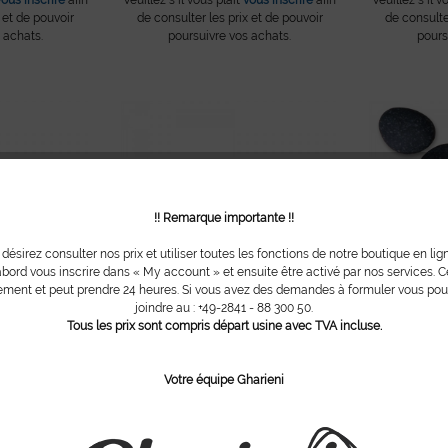
 et de pouvoir
de consulter les prix et de pouvoir
de consulte
 achats.
poursuivre vos achats.
pours
!! Remarque importante !!
 désirez consulter nos prix et utiliser toutes les fonctions de notre boutique en lig
bord vous inscrire dans « My account » et ensuite être activé par nos services. Ce
ment et peut prendre 24 heures. Si vous avez des demandes à formuler vous po
joindre au : +49-2841 - 88 300 50.
Tous les prix sont compris départ usine avec TVA incluse.
es chaudes
Cire traditionelle au vin rouge en bloc,...
8 pierres n
vous inscrire
afin
Veuillez s´il vous plait
vous inscrire
afin
Veuillez s´il v
Votre équipe Gharieni
 et de pouvoir
de consulter les prix et de pouvoir
de consulte
 achats.
poursuivre vos achats.
pours