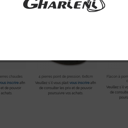
erres chaudes
4 pierres point de pression, 6x8cm
Flacon à pom
c
vous inscrire
afin
Veuillez s´il vous plait
vous inscrire
afin
Veuillez s´il v
 et de pouvoir
de consulter les prix et de pouvoir
de consulte
 achats.
poursuivre vos achats.
pours