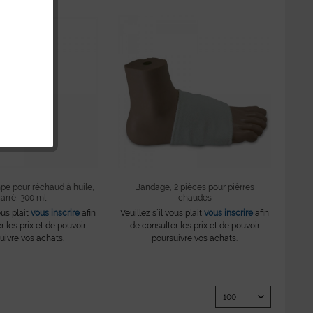
pe pour réchaud à huile,
Bandage, 2 pièces pour pièrres
arré, 300 ml
chaudes
ous plait
vous inscrire
afin
Veuillez s´il vous plait
vous inscrire
afin
r les prix et de pouvoir
de consulter les prix et de pouvoir
uivre vos achats.
poursuivre vos achats.