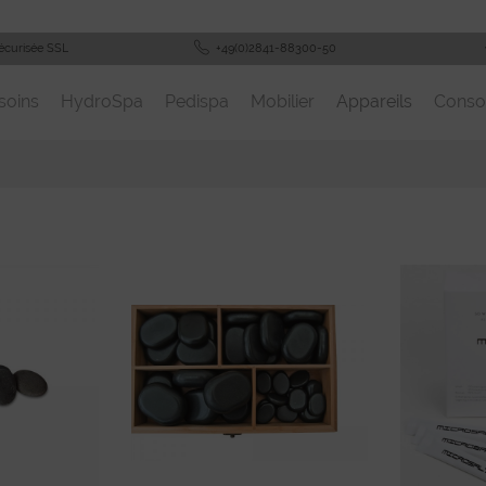
écurisée SSL
+49(0)2841-88300-50
soins
HydroSpa
Pedispa
Mobilier
Appareils
Cons