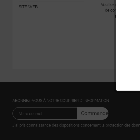
Veuillez s´il vous plait
SITE WEB
de consulter les prix
poursuivre vos
ABONNEZ-VOUS Á NOTRE COURRIER D´INFORMATION
Commandez
J´ai pris connaissance des dispositions concernant la
protection des don