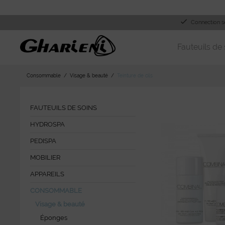
Connection s
Fauteuils de 
Consommable
Visage & beauté
Teinture de cils
FAUTEUILS DE SOINS
HYDROSPA
PEDISPA
MOBILIER
APPAREILS
CONSOMMABLE
Visage & beauté
Éponges