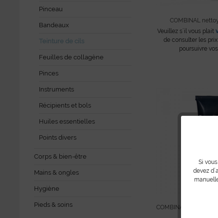
Pinceau
COMBINAL nettoya
Bandeaux
Veuillez s´il vous plait
de consulter les prix
Teinture de cils
poursuivre vos
Feuilles de collagène
Pinces
Instruments
Récipients et bols
Huiles essentielles
Points divers
Corps & bien-être
Si vous
devez d´a
Mains & ongles
manuelle
Hygiène
Pieds & soins
COMBINAL teinture pour
15 ml