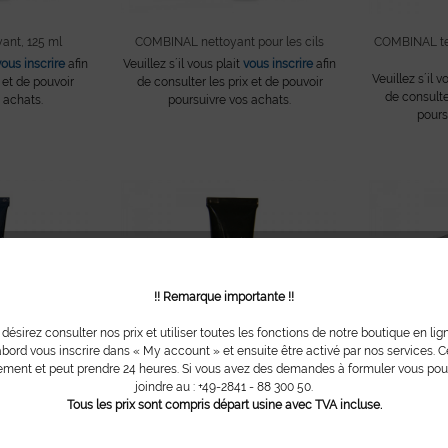
nt, 125 ml
COMBINAL nettoyant pour les cils
COMBINAL tein
vous inscrire
afin
Veuillez s´il vous plait
vous inscrire
afin
Veuillez s´il v
 et de pouvoir
de consulter les prix et de pouvoir
de consulte
 achats.
poursuivre vos achats.
pours
!! Remarque importante !!
 désirez consulter nos prix et utiliser toutes les fonctions de notre boutique en lig
bord vous inscrire dans « My account » et ensuite être activé par nos services. Ce
ment et peut prendre 24 heures. Si vous avez des demandes à formuler vous po
joindre au : +49-2841 - 88 300 50.
Tous les prix sont compris départ usine avec TVA incluse.
 cils, bleu-noir,
COMBINAL teinture pour cils, noir, 15
Godet 
ml
Veuillez s´il v