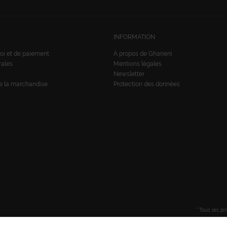
INFORMATION
oi et de paiement
À propos de Gharieni
rales
Mentions légales
Newsletter
de la marchandise
Protection des données
* Tous les pr