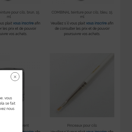
ture pour cils, brun, 15
COMBINAL teinture pour cils, bleu, 15
ml
ml
ous plait
vous inscrire
afin
Veuillez s´il vous plait
vous inscrire
afin
r les prix et de pouvoir
de consulter les prix et de pouvoir
uivre vos achats.
poursuivre vos achats.
ne, vous
la se fait
uvez nous
verre, transparent
Pinceaux pour cils
ous plait
vous inscrire
afin
Veuillez s´il vous plait
vous inscrire
afin