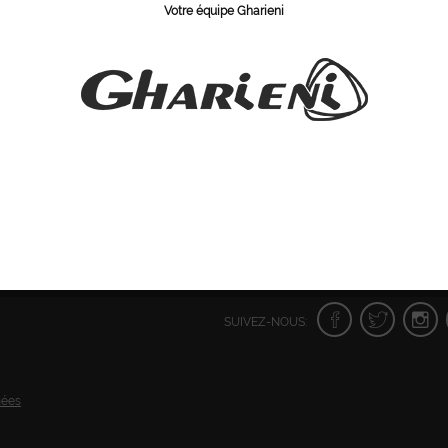
Votre équipe Gharieni
vous inscrire
afin
Veuillez s´il vous plait
vous inscrire
afin
de consulte
 et de pouvoir
de consulter les prix et de pouvoir
pours
 achats.
poursuivre vos achats.
SUIVEZ-NOUS:
nées