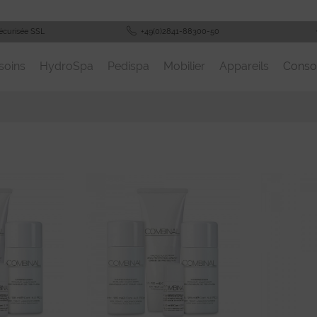
écurisée SSL
+49(0)2841-88300-50
soins
HydroSpa
Pedispa
Mobilier
Appareils
Cons