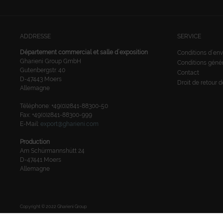
ADDRESSE
SERVICE
Département commercial et salle d´exposition
Conditions d´env
Gharieni Group GmbH
Conditions géné
Gutenbergstr. 40
Contact
D-47443 Moers
Droit de retour 
Allemagne
Téléphone: +49(0)2841-88300-50
Fax: +49(0)2841-88300-999
E-Mail:
export@gharieni.com
Production
Am Schürmannshütt 24
D-47441 Moers
Allemagne
Copyright © 2022 Gharieni Group