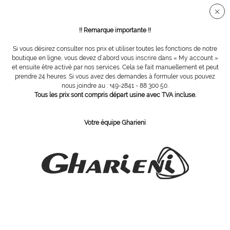
Connection sécurisée SSL
!! Remarque importante !!
Si vous désirez consulter nos prix et utiliser toutes les fonctions de notre
Vue d´ensemble
Carbure de tungstène
boutique en ligne, vous devez d´abord vous inscrire dans « My account »
et ensuite être activé par nos services. Cela se fait manuellement et peut
prendre 24 heures. Si vous avez des demandes à formuler vous pouvez
nous joindre au : +49-2841 - 88 300 50.
fraise Tungstène, denture grosse croisée,
Tous les prix sont compris départ usine avec TVA incluse.
Ø 6 mm
Votre équipe Gharieni