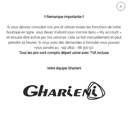
Connection sécurisée SSL
!! Remarque importante !!
Si vous désirez consulter nos prix et utiliser toutes les fonctions de notre
Vue d´ensemble
Carbure de tungstène
boutique en ligne, vous devez d´abord vous inscrire dans « My account »
et ensuite être activé par nos services. Cela se fait manuellement et peut
prendre 24 heures. Si vous avez des demandes à formuler vous pouvez
nous joindre au : +49-2841 - 88 300 50.
couteau de selle Ø 018
Tous les prix sont compris départ usine avec TVA incluse.
Votre équipe Gharieni