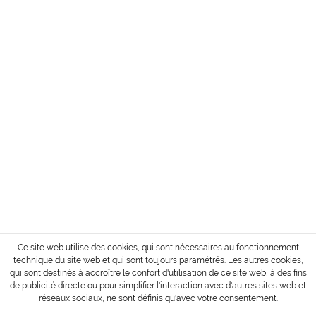
ADDRESSE
SERVICE
INFORMATION
MODE DE PAIEMENT
Conditions d´envoi et de paiement
Droit de retour de la marchandise
Login / Account
* Tous les prix sont affichés sans TVA et sans
coûts de transport
ou frais de livraison contre
paiement.
Copyright © 2022 Gharieni Group
Ce site web utilise des cookies, qui sont nécessaires au fonctionnement
technique du site web et qui sont toujours paramétrés. Les autres cookies,
qui sont destinés à accroître le confort d'utilisation de ce site web, à des fins
de publicité directe ou pour simplifier l'interaction avec d'autres sites web et
réseaux sociaux, ne sont définis qu'avec votre consentement.