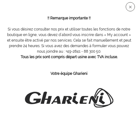
Connection sécurisée SSL
!! Remarque importante !!
Si vous désirez consulter nos prix et utiliser toutes les fonctions de notre
Vue d´ensemble
Carbure de tungstène
boutique en ligne, vous devez d´abord vous inscrire dans « My account »
et ensuite être activé par nos services. Cela se fait manuellement et peut
prendre 24 heures. Si vous avez des demandes à formuler vous pouvez
nous joindre au : +49-2841 - 88 300 50.
fraise Tungstène, denture moyenne, Ø 6
Tous les prix sont compris départ usine avec TVA incluse.
mm
Votre équipe Gharieni