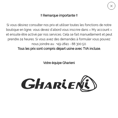
Connection sécurisée SSL
!! Remarque importante !!
Si vous désirez consulter nos prix et utiliser toutes les fonctions de notre
Vue d´ensemble
Carbure de tungstène
boutique en ligne, vous devez d´abord vous inscrire dans « My account »
et ensuite être activé par nos services. Cela se fait manuellement et peut
prendre 24 heures. Si vous avez des demandes à formuler vous pouvez
nous joindre au : +49-2841 - 88 300 50.
Coupeuse Meigrit Ø 040
Tous les prix sont compris départ usine avec TVA incluse.
Votre équipe Gharieni