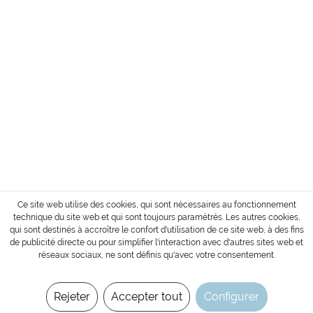
SERVICE
INFORMATION
MODE DE PAIEMENT
Conditions d´envoi et de paiement
Droit de retour de la marchandise
Login / Account
* Tous les prix sont affichés sans TVA et sans
coûts de transport
ou frais de livraison contre
paiement.
Copyright © 2022 Gharieni Group
Ce site web utilise des cookies, qui sont nécessaires au fonctionnement
technique du site web et qui sont toujours paramétrés. Les autres cookies,
qui sont destinés à accroître le confort d'utilisation de ce site web, à des fins
de publicité directe ou pour simplifier l'interaction avec d'autres sites web et
réseaux sociaux, ne sont définis qu'avec votre consentement.
Rejeter
Accepter tout
Configurer