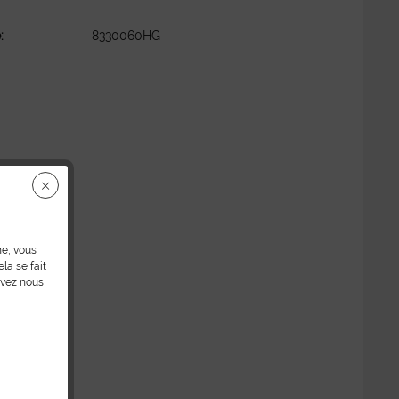
:
8330060HG
ne, vous
la se fait
uvez nous