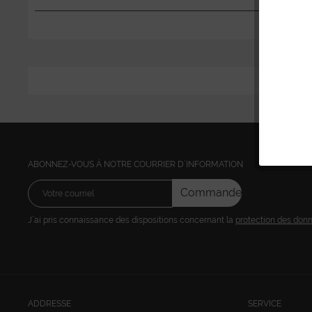
ABONNEZ-VOUS Á NOTRE COURRIER D´INFORMATION
Commandez
J´ai pris connaissance des dispositions concernant la
protection des don
ADDRESSE
SERVICE