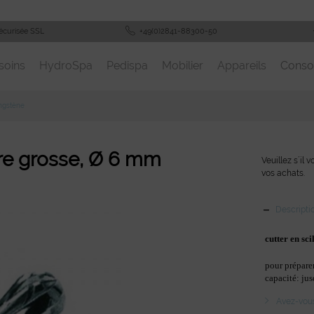
écurisée SSL
+49(0)2841-88300-50
soins
HydroSpa
Pedispa
Mobilier
Appareils
Cons
ngstène
ure grosse, Ø 6 mm
Veuillez s´il 
vos achats.
Descripti
cutter en sci
pour préparer
capacité: ju
Avez-vous 