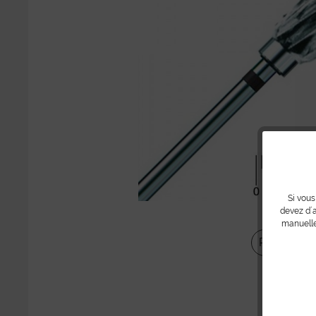
Si vous
devez d´a
manuelle
Partager