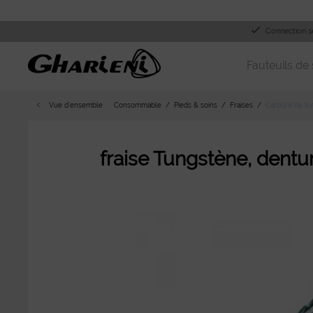
Connection s
Fauteuils de 
Vue d´ensemble
Consommable
Pieds & soins
Fraises
Carbure de tu
fraise Tungstène, dent