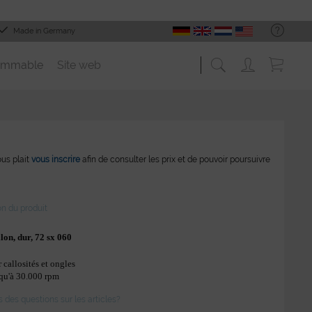
Made in Germany
ommable
Site web
vous plait
vous inscrire
afin de consulter les prix et de pouvoir poursuivre
on du produit
llon, dur, 72 sx 060
 callosités et ongles
squ'à 30.000 rpm
des questions sur les articles?