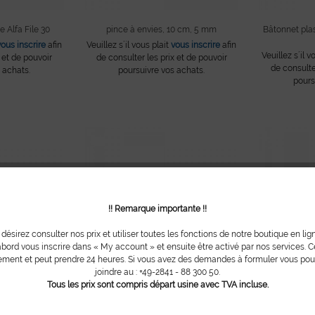
Alfa File 30
pince à envies, 10 cm, 5 mm
Bâtonnet pla
vous inscrire
afin
Veuillez s´il vous plait
vous inscrire
afin
Veuillez s´il v
 et de pouvoir
de consulter les prix et de pouvoir
de consulte
 achats.
poursuivre vos achats.
pours
!! Remarque importante !!
 désirez consulter nos prix et utiliser toutes les fonctions de notre boutique en lig
bord vous inscrire dans « My account » et ensuite être activé par nos services. Ce
ment et peut prendre 24 heures. Si vous avez des demandes à formuler vous po
joindre au : +49-2841 - 88 300 50.
Tous les prix sont compris départ usine avec TVA incluse.
iamètre 5 mm, 10
bâtonnet-lame à envies
bâtonnet plas
Veuillez s´il vous plait
vous inscrire
afin
Veuillez s´il v