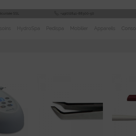
écurisée SSL
+49(0)2841-88300-50
soins
HydroSpa
Pedispa
Mobilier
Appareils
Cons