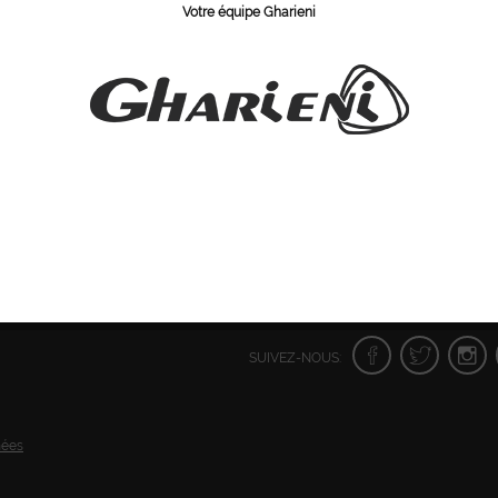
Votre équipe Gharieni
vous inscrire
afin
de consulter les prix et de pouvoir
de consulte
 et de pouvoir
poursuivre vos achats.
pours
 achats.
SUIVEZ-NOUS:
nées