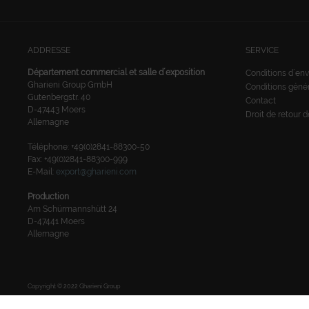
ADDRESSE
SERVICE
Département commercial et salle d´exposition
Conditions d´env
Gharieni Group GmbH
Conditions géné
Gutenbergstr. 40
Contact
D-47443 Moers
Droit de retour 
Allemagne
Téléphone: +49(0)2841-88300-50
Fax: +49(0)2841-88300-999
E-Mail:
export@gharieni.com
Production
Am Schürmannshütt 24
D-47441 Moers
Allemagne
Copyright © 2022 Gharieni Group