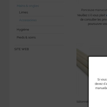
Mains & ongles
Ponceuse manucure 
Limes
Veuillez s´il vous plait
de consulter les prix
Accessoires
poursuivre vos
Hygiène
Pieds & soins
SITE WEB
Si vous
devez d´a
manuelle
bâtonnet bois, rond, d
pièces