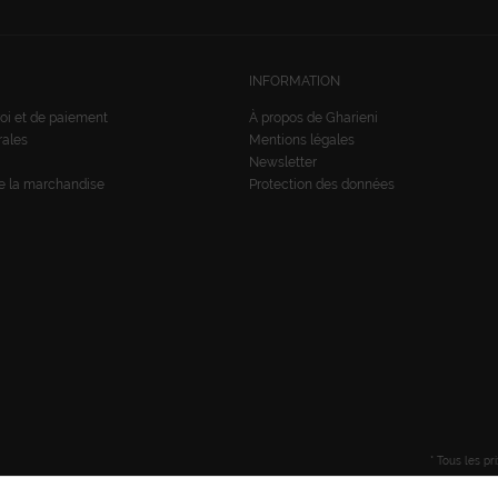
INFORMATION
oi et de paiement
À propos de Gharieni
rales
Mentions légales
Newsletter
de la marchandise
Protection des données
* Tous les pr