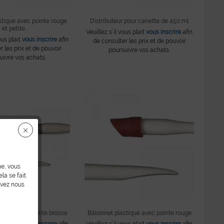
stique avec pointe rouge
Distributeur pour canette de 450 ml
et petite...
Veuillez s´il vous plait
vous inscrire
afin
ous plait
vous inscrire
afin
de consulter les prix et de pouvoir
r les prix et de pouvoir
poursuivre vos achats.
uivre vos achats.
ne, vous
la se fait
uvez nous
tique avec petite brosse
Bâtonnet plastique avec pointe rouge
ous plait
vous inscrire
afin
Veuillez s´il vous plait
vous inscrire
afin