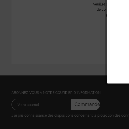
Veuillez s´il vous plait
de consulter les prix
poursuivre vos
ABONNEZ-VOUS Á NOTRE COURRIER D´INFORMATION
Commandez
J´ai pris connaissance des dispositions concernant la
protection des don