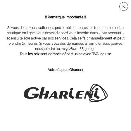
Connection sécurisée SSL
!! Remarque importante !!
Si vous désirez consulter nos prix et utiliser toutes les fonctions de notre
Conditions d´envoi et de paiement
boutique en ligne, vous devez d´abord vous inscrire dans « My account »
et ensuite être activé par nos services. Cela se fait manuellement et peut
Conditions d´envoi et de paiement
prendre 24 heures. Si vous avez des demandes à formuler vous pouvez
nous joindre au : +49-2841 - 88 300 50.
Tous les prix sont compris départ usine avec TVA incluse.
Coûts d´expédition
Tous les prix sont indiqués à partir de notre usine de Moers en Allemagne.
Votre équipe Gharieni
Les prix d´expédition en dehors de l´Allemagne sont calculés
individuellements et varient fortement en fonction du pays et de la
marchandise commandée. Pour cette raison nous ne pouvons pas définir
ces coûts au moment de votre commande en ligne. Ces coûts d
´expédition supplémentaires seront calculés et vous seront facturés sur la
confirmation de votre commande.
Mode de paiement