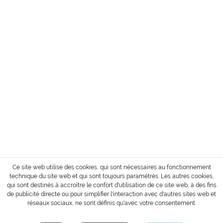
ADDRESSE
SERVICE
INFORMATION
MODE DE PAIEMENT
Conditions d´envoi et de paiement
Droit de retour de la marchandise
Login / Account
* Tous les prix sont affichés sans TVA et sans
coûts de transport
ou frais de livraison contre
paiement.
Copyright © 2022 Gharieni Group
Ce site web utilise des cookies, qui sont nécessaires au fonctionnement
technique du site web et qui sont toujours paramétrés. Les autres cookies,
qui sont destinés à accroître le confort d'utilisation de ce site web, à des fins
de publicité directe ou pour simplifier l'interaction avec d'autres sites web et
réseaux sociaux, ne sont définis qu'avec votre consentement.