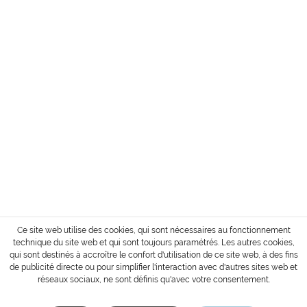
ADDRESSE
SERVICE
INFORMATION
MODE DE PAIEMENT
Conditions d´envoi et de paiement
Droit de retour de la marchandise
Login / Account
* Tous les prix sont affichés sans TVA et sans
coûts de transport
ou frais de livraison contre
paiement.
Copyright © 2022 Gharieni Group
Ce site web utilise des cookies, qui sont nécessaires au fonctionnement
technique du site web et qui sont toujours paramétrés. Les autres cookies,
qui sont destinés à accroître le confort d'utilisation de ce site web, à des fins
de publicité directe ou pour simplifier l'interaction avec d'autres sites web et
réseaux sociaux, ne sont définis qu'avec votre consentement.