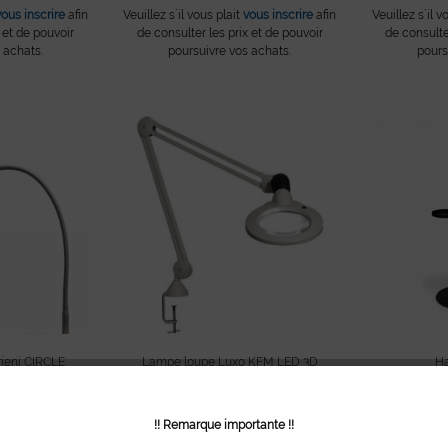
vous inscrire
afin
Veuillez s´il vous plait
vous inscrire
afin
Veuillez s´il v
 et de pouvoir
de consulter les prix et de pouvoir
de consulte
 achats.
poursuivre vos achats.
pours
ieni CIRCLE
Lampe loupe Luxo KFM LED 3D
Ha
blanche
vous inscrire
afin
Veuillez s´il v
Veuillez s´il vous plait
vous inscrire
afin
 et de pouvoir
de consulte
de consulter les prix et de pouvoir
 achats.
pours
!! Remarque importante !!
poursuivre vos achats.