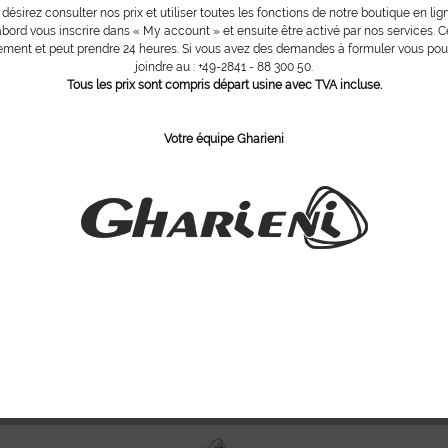
 désirez consulter nos prix et utiliser toutes les fonctions de notre boutique en lig
bord vous inscrire dans « My account » et ensuite être activé par nos services. Ce
ment et peut prendre 24 heures. Si vous avez des demandes à formuler vous po
joindre au : +49-2841 - 88 300 50.
Tous les prix sont compris départ usine avec TVA incluse.
Votre équipe Gharieni
 PLUS LED Noir
Lampe loupe DELUXE PLUS LED,
Lampe loupe 
White
vous inscrire
afin
Veuillez s´il v
Veuillez s´il vous plait
vous inscrire
afin
 et de pouvoir
de consulte
de consulter les prix et de pouvoir
 achats.
pours
poursuivre vos achats.