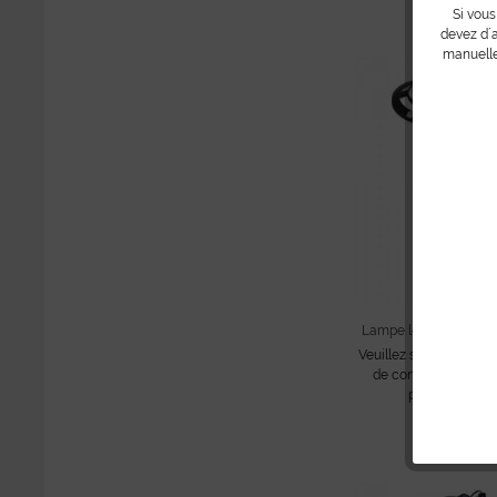
Si vous
devez d´a
manuelle
Lampe loupe DELUXE
Veuillez s´il vous plait
de consulter les prix
poursuivre vos