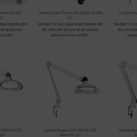
mann RLLQ6,
Lampe loupe Tevisio RLLQ48R, lentille
Lampe lo
...
3,5...
vous inscrire
afin
Veuillez s´il vous plait
vous inscrire
afin
Veuillez s´il v
 et de pouvoir
de consulter les prix et de pouvoir
de consulte
 achats.
poursuivre vos achats.
pours
 CIRCUS LED
Lampe loupe LUXO WAVE LED
Lampe lo
 5D
blanche, 5D
b