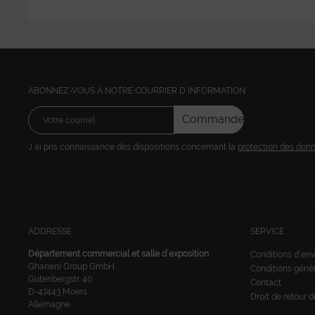
ABONNEZ-VOUS Á NOTRE COURRIER D´INFORMATION
Commandez
J´ai pris connaissance des dispositions concernant la
protection des don
ADDRESSE
SERVICE
Département commercial et salle d´exposition
Conditions d´env
Gharieni Group GmbH
Conditions géné
Gutenbergstr. 40
Contact
D-47443 Moers
Droit de retour 
Allemagne