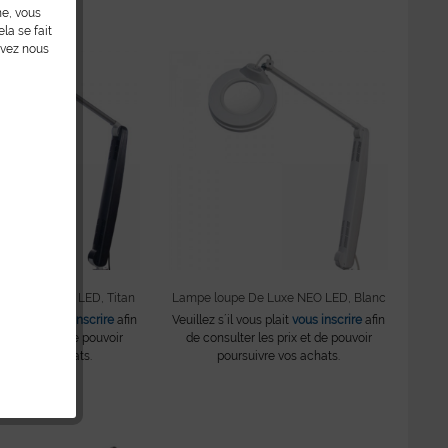
ne, vous
la se fait
uvez nous
De Luxe NEO LED, Titan
Lampe loupe De Luxe NEO LED, Blanc
ous plait
vous inscrire
afin
Veuillez s´il vous plait
vous inscrire
afin
r les prix et de pouvoir
de consulter les prix et de pouvoir
uivre vos achats.
poursuivre vos achats.