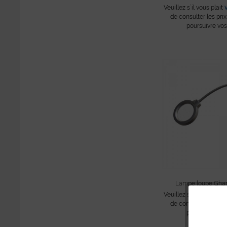
Veuillez s´il vous plait
de consulter les prix
poursuivre vos
Lampe loupe Ghar
Veuillez s´il vous plait
de consulter les prix
poursuivre vos