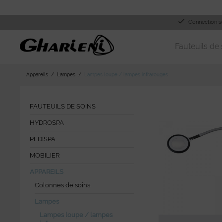
Connection s
Fauteuils de 
Appareils
Lampes
Lampes loupe / lampes infrarouges
FAUTEUILS DE SOINS
HYDROSPA
PEDISPA
MOBILIER
APPAREILS
Colonnes de soins
Lampes
Lampes loupe / lampes