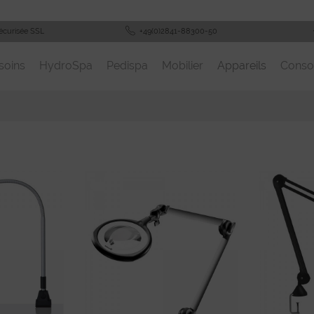
écurisée SSL
+49(0)2841-88300-50
soins
HydroSpa
Pedispa
Mobilier
Appareils
Cons