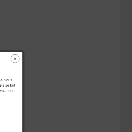
ne, vous
la se fait
uvez nous