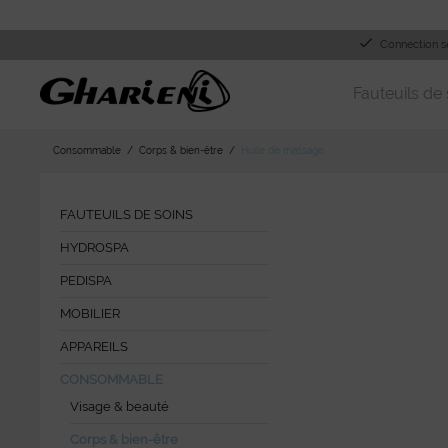
Connection s
Fauteuils de 
Consommable
Corps & bien-être
Huile de massage
FAUTEUILS DE SOINS
HYDROSPA
PEDISPA
MOBILIER
APPAREILS
CONSOMMABLE
Visage & beauté
Corps & bien-être