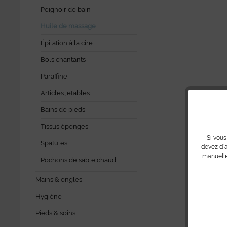
Peignoir de bain
Huile de massage
Épilation à la cire
Bols chantants
Paraffine
Articles jetables
Bains de pieds
Tissus éponges
Si vous
Spatules
devez d´a
manuelle
Pochons de sable chaud
Mains & ongles
Hygiène
Pieds & soins