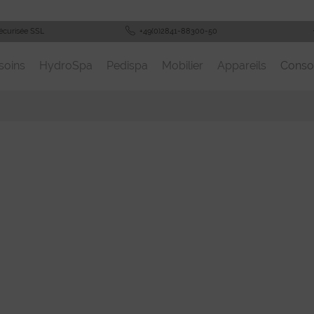
écurisée SSL
+49(0)2841-88300-50
soins
HydroSpa
Pedispa
Mobilier
Appareils
Cons