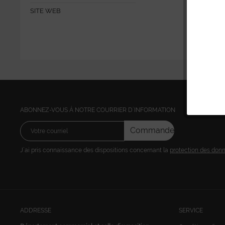
SITE WEB
ABONNEZ-VOUS Á NOTRE COURRIER D´INFORMATION
Commandez
J´ai pris connaissance des dispositions concernant la
protection des don
ADDRESSE
SERVICE