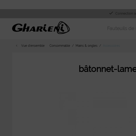
Connection s
Fauteuils de 
Vue d´ensemble
Consommable
Mains & ongles
Accessoires
bâtonnet-lame