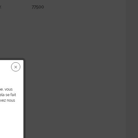
:
77500
ne, vous
la se fait
uvez nous