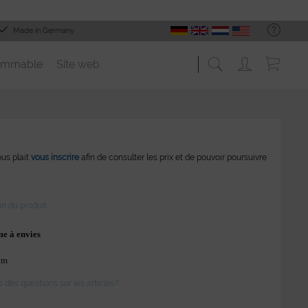
Made in Germany
ommable
Site web
vous plait
vous inscrire
afin de consulter les prix et de pouvoir poursuivre
on du produit
me à envies
cm
des questions sur les articles?