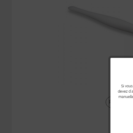
Si vous
devez d´a
manuelle
Partager