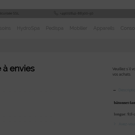
écurisée SSL
+49(0)2841-88300-50
soins
HydroSpa
Pedispa
Mobilier
Appareils
Cons
 à envies
Veuillez s´il 
vos achats.
Descripti
bâtonnet-la
longue: 9,6 
Avez-vous 