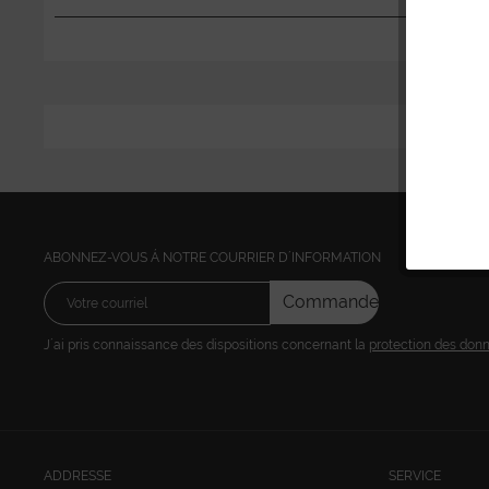
ABONNEZ-VOUS Á NOTRE COURRIER D´INFORMATION
Commandez
J´ai pris connaissance des dispositions concernant la
protection des don
ADDRESSE
SERVICE