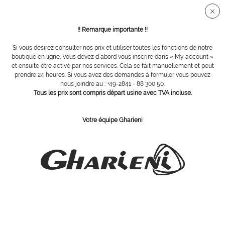
Connection sécurisée SSL
!! Remarque importante !!
Si vous désirez consulter nos prix et utiliser toutes les fonctions de notre
Vue d´ensemble
Accessoires
boutique en ligne, vous devez d´abord vous inscrire dans « My account »
et ensuite être activé par nos services. Cela se fait manuellement et peut
prendre 24 heures. Si vous avez des demandes à formuler vous pouvez
nous joindre au : +49-2841 - 88 300 50.
Bâtonnet plastique avec pointe rouge
Tous les prix sont compris départ usine avec TVA incluse.
Votre équipe Gharieni