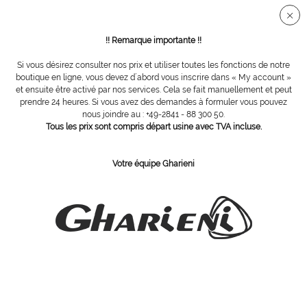
Connection sécurisée SSL
!! Remarque importante !!
Si vous désirez consulter nos prix et utiliser toutes les fonctions de notre
Vue d´ensemble
Fraises pour turbines
boutique en ligne, vous devez d´abord vous inscrire dans « My account »
et ensuite être activé par nos services. Cela se fait manuellement et peut
prendre 24 heures. Si vous avez des demandes à formuler vous pouvez
nous joindre au : +49-2841 - 88 300 50.
fraise turbine ogivale, Ø : 1,8 mm
Tous les prix sont compris départ usine avec TVA incluse.
Votre équipe Gharieni