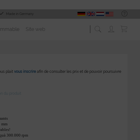
Made in Germany
ommable
Site web
vous plait
vous inscrire
afin de consulter les prix et de pouvoir poursuivre
on du produit
mants
,6 mm
rables!
squà 300.000 rpm