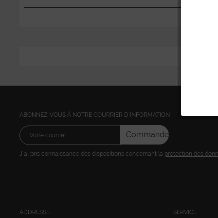
ABONNEZ-VOUS Á NOTRE COURRIER D´INFORMATION
Commandez
J´ai pris connaissance des dispositions concernant la
protection des don
ADDRESSE
SERVICE