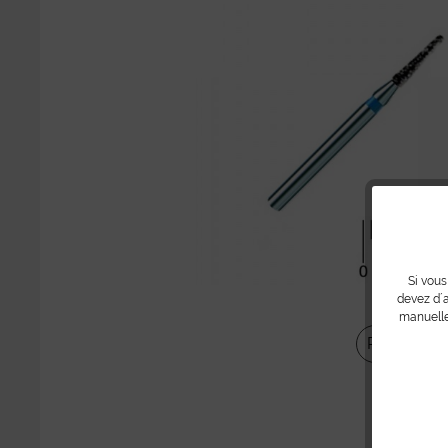
Si vous
devez d´a
manuelle
Partager