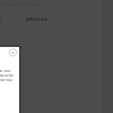
des questions sur les articles?
:
8983012-ALA
ne, vous
la se fait
uvez nous