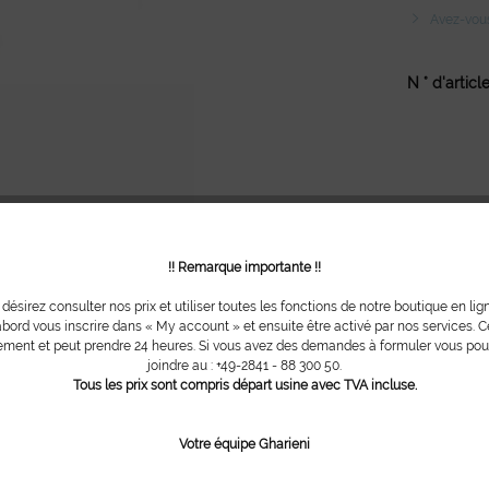
Avez-vous 
N ° d'article
!! Remarque importante !!
 désirez consulter nos prix et utiliser toutes les fonctions de notre boutique en lig
bord vous inscrire dans « My account » et ensuite être activé par nos services. Ce
ment et peut prendre 24 heures. Si vous avez des demandes à formuler vous po
joindre au : +49-2841 - 88 300 50.
Tous les prix sont compris départ usine avec TVA incluse.
Votre équipe Gharieni