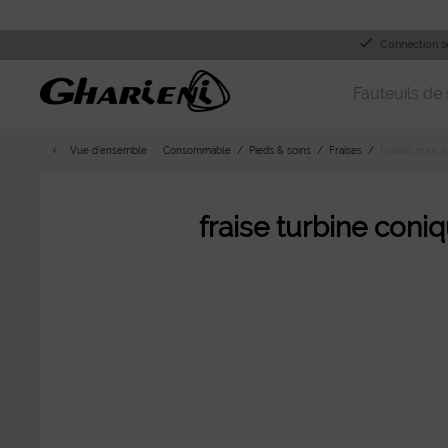
Connection s
Fauteuils de 
Vue d´ensemble
Consommable
Pieds & soins
Fraises
Fraises pour t
fraise turbine coni