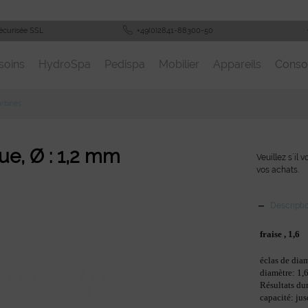
écurisée SSL
+49(0)2841-88300-50
soins
HydroSpa
Pedispa
Mobilier
Appareils
Cons
urbines
que, Ø : 1,2 mm
Veuillez s´il 
vos achats.
Descripti
fraise , 1,6
éclas de dia
diamètre: 1
Résultats du
capacité: ju