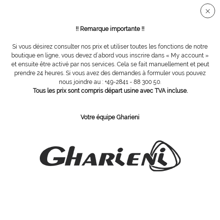
Connection sécurisée SSL
!! Remarque importante !!
Si vous désirez consulter nos prix et utiliser toutes les fonctions de notre
Vue d´ensemble
Fraises diamantées
boutique en ligne, vous devez d´abord vous inscrire dans « My account »
et ensuite être activé par nos services. Cela se fait manuellement et peut
prendre 24 heures. Si vous avez des demandes à formuler vous pouvez
nous joindre au : +49-2841 - 88 300 50.
Fraise en poudre de diamant naturel grain
Tous les prix sont compris départ usine avec TVA incluse.
standard 016
Votre équipe Gharieni