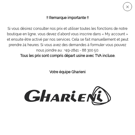
Connection sécurisée SSL
!! Remarque importante !!
Si vous désirez consulter nos prix et utiliser toutes les fonctions de notre
Vue d´ensemble
Fraises diamantées
boutique en ligne, vous devez d´abord vous inscrire dans « My account »
et ensuite être activé par nos services. Cela se fait manuellement et peut
prendre 24 heures. Si vous avez des demandes à formuler vous pouvez
nous joindre au : +49-2841 - 88 300 50.
fraise diamant, Ø 6,0 mm, grain fin
Tous les prix sont compris départ usine avec TVA incluse.
Votre équipe Gharieni