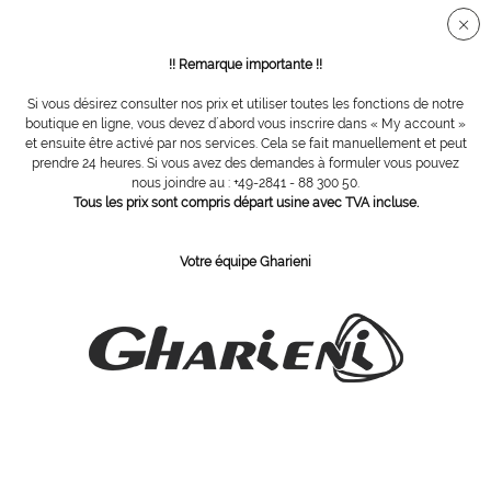
Connection sécurisée SSL
!! Remarque importante !!
Si vous désirez consulter nos prix et utiliser toutes les fonctions de notre
Vue d´ensemble
Fraises diamantées
boutique en ligne, vous devez d´abord vous inscrire dans « My account »
et ensuite être activé par nos services. Cela se fait manuellement et peut
prendre 24 heures. Si vous avez des demandes à formuler vous pouvez
nous joindre au : +49-2841 - 88 300 50.
fraise diamant, Ø 4,7 mm, grain très gros
Tous les prix sont compris départ usine avec TVA incluse.
Votre équipe Gharieni