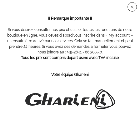
Connection sécurisée SSL
!! Remarque importante !!
Si vous désirez consulter nos prix et utiliser toutes les fonctions de notre
Vue d´ensemble
Fraises diamantées
boutique en ligne, vous devez d´abord vous inscrire dans « My account »
et ensuite être activé par nos services. Cela se fait manuellement et peut
prendre 24 heures. Si vous avez des demandes à formuler vous pouvez
nous joindre au : +49-2841 - 88 300 50.
fraise diamant, Ø 1,6 mm, grain gros
Tous les prix sont compris départ usine avec TVA incluse.
Votre équipe Gharieni