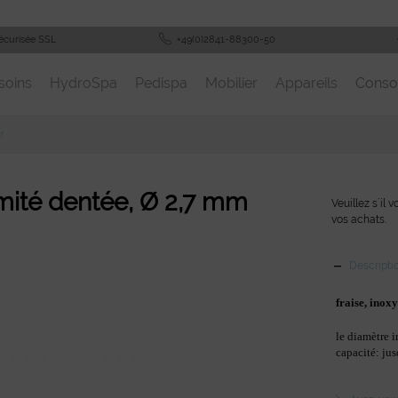
écurisée SSL
+49(0)2841-88300-50
soins
HydroSpa
Pedispa
Mobilier
Appareils
Cons
er
émité dentée, Ø 2,7 mm
Veuillez s´il 
vos achats.
Descripti
fraise, inox
le diamètre i
capacité: ju