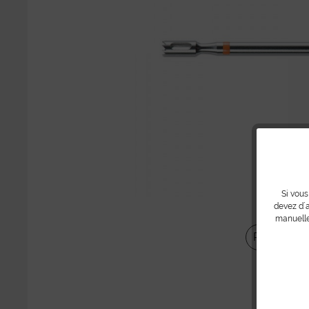
Si vous
devez d´a
manuelle
Partager