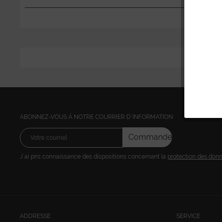
ABONNEZ-VOUS Á NOTRE COURRIER D´INFORMATION
Commandez
J´ai pris connaissance des dispositions concernant la
protection des don
ADDRESSE
SERVICE