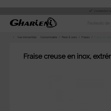
Connection s
Fauteuils de 
Vue d´ensemble
Consommable
Pieds & soins
Fraises
Fraises en aci
Fraise creuse en inox, extr