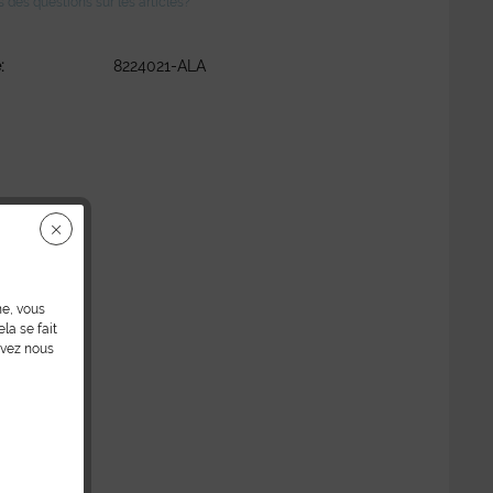
des questions sur les articles?
:
8224021-ALA
ne, vous
la se fait
uvez nous