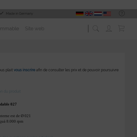
Made in Germany
ommable
Site web
vous plait
vous inscrire
afin de consulter les prix et de pouvoir poursuivre
on du produit
ydable 027
nterne est de Ø 021
squà 8.000 rpm