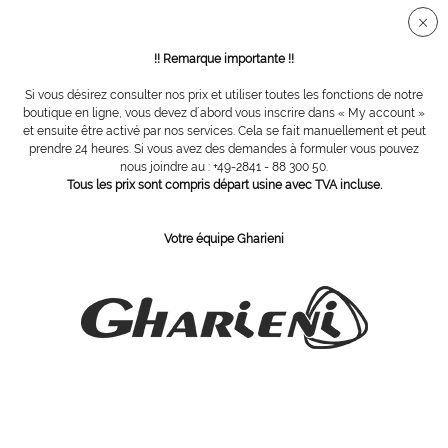
Connection sécurisée SSL
!! Remarque importante !!
Si vous désirez consulter nos prix et utiliser toutes les fonctions de notre
Vue d´ensemble
Fraises en céramique
boutique en ligne, vous devez d´abord vous inscrire dans « My account »
et ensuite être activé par nos services. Cela se fait manuellement et peut
prendre 24 heures. Si vous avez des demandes à formuler vous pouvez
nous joindre au : +49-2841 - 88 300 50.
fraise céramique cylindre pointue, Ø = 2,5
Tous les prix sont compris départ usine avec TVA incluse.
mm
Votre équipe Gharieni