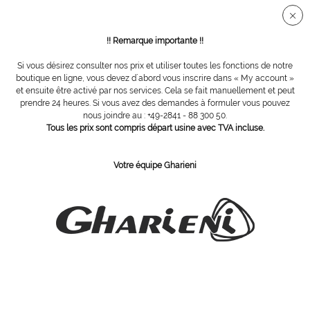
Connection sécurisée SSL
!! Remarque importante !!
Si vous désirez consulter nos prix et utiliser toutes les fonctions de notre
Vue d´ensemble
Fraises en céramique
boutique en ligne, vous devez d´abord vous inscrire dans « My account »
et ensuite être activé par nos services. Cela se fait manuellement et peut
prendre 24 heures. Si vous avez des demandes à formuler vous pouvez
nous joindre au : +49-2841 - 88 300 50.
fraise céramique cylindre, Ø = 6,0 mm
Tous les prix sont compris départ usine avec TVA incluse.
Votre équipe Gharieni