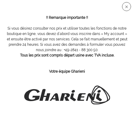
Connection sécurisée SSL
!! Remarque importante !!
Si vous désirez consulter nos prix et utiliser toutes les fonctions de notre
Vue d´ensemble
Fraises en acier
boutique en ligne, vous devez d´abord vous inscrire dans « My account »
et ensuite être activé par nos services. Cela se fait manuellement et peut
prendre 24 heures. Si vous avez des demandes à formuler vous pouvez
nous joindre au : +49-2841 - 88 300 50.
fraise acier boule, Ø 1,0 mm
Tous les prix sont compris départ usine avec TVA incluse.
Votre équipe Gharieni