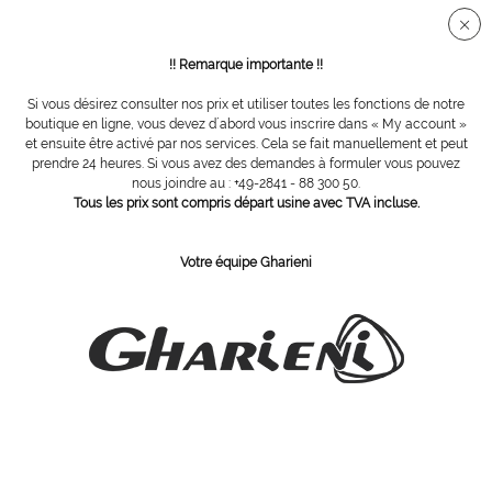
Connection sécurisée SSL
!! Remarque importante !!
Si vous désirez consulter nos prix et utiliser toutes les fonctions de notre
Vue d´ensemble
Fraises en acier
boutique en ligne, vous devez d´abord vous inscrire dans « My account »
et ensuite être activé par nos services. Cela se fait manuellement et peut
prendre 24 heures. Si vous avez des demandes à formuler vous pouvez
nous joindre au : +49-2841 - 88 300 50.
fraise acier boule dentée, Ø 1,8 mm
Tous les prix sont compris départ usine avec TVA incluse.
Votre équipe Gharieni