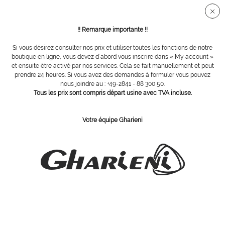
Connection sécurisée SSL
!! Remarque importante !!
Si vous désirez consulter nos prix et utiliser toutes les fonctions de notre
Vue d´ensemble
Fraises diamantées
boutique en ligne, vous devez d´abord vous inscrire dans « My account »
et ensuite être activé par nos services. Cela se fait manuellement et peut
prendre 24 heures. Si vous avez des demandes à formuler vous pouvez
nous joindre au : +49-2841 - 88 300 50.
fraise diamant, Ø 1,8 mm, grain gros
Tous les prix sont compris départ usine avec TVA incluse.
Votre équipe Gharieni