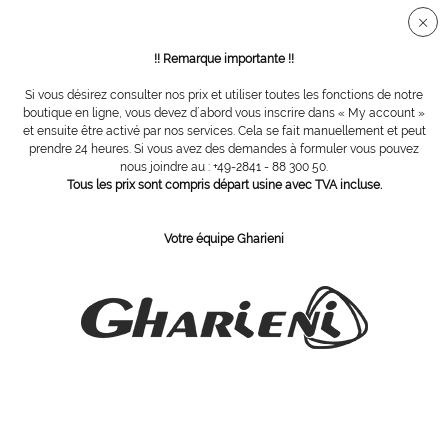
Connection sécurisée SSL
!! Remarque importante !!
Si vous désirez consulter nos prix et utiliser toutes les fonctions de notre
Vue d´ensemble
Fraises diamantées
boutique en ligne, vous devez d´abord vous inscrire dans « My account »
et ensuite être activé par nos services. Cela se fait manuellement et peut
prendre 24 heures. Si vous avez des demandes à formuler vous pouvez
nous joindre au : +49-2841 - 88 300 50.
fraise diamant, Ø 1,8 mm, grain gros
Tous les prix sont compris départ usine avec TVA incluse.
Votre équipe Gharieni