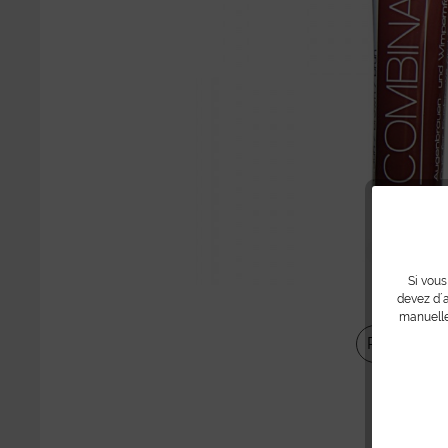
Si vous
devez d´a
manuelle
Partager