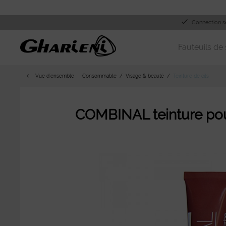
Connection s
Fauteuils de 
Vue d´ensemble
Consommable
Visage & beauté
Teinture de cils
COMBINAL teinture pour