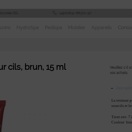
écurisée SSL
+49(0)2841-88300-50
soins
HydroSpa
Pedispa
Mobilier
Appareils
Cons
 cils, brun, 15 ml
Veuillez s´il 
vos achats.
Descripti
La teinture 
sourcils et l
Tient env. 7
Couleur bru