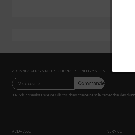
ABONNEZ-VOUS Á NOTRE COURRIER D´INFORMATION
Commandez
J´ai pris connaissance des dispositions concernant la
protection des don
ADDRESSE
SERVICE