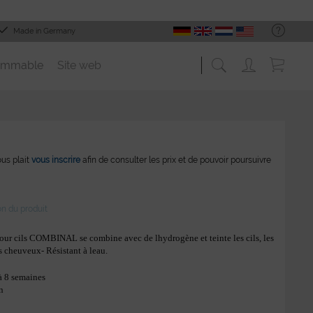
Made in Germany
ommable
Site web
vous plait
vous inscrire
afin de consulter les prix et de pouvoir poursuivre
on du produit
pour cils COMBINAL se combine avec de lhydrogène et teinte les cils, les
es cheuveux- Résistant à leau.
 à 8 semaines
n