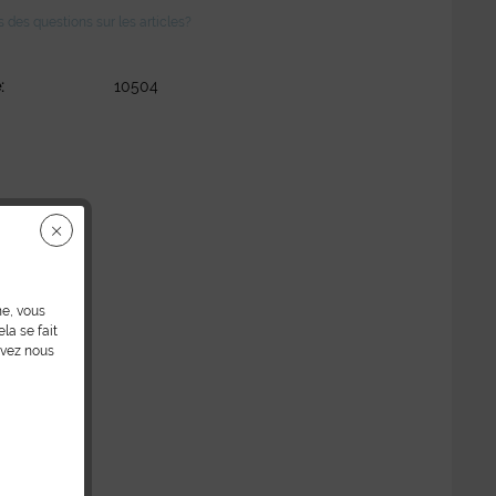
des questions sur les articles?
:
10504
ne, vous
la se fait
uvez nous