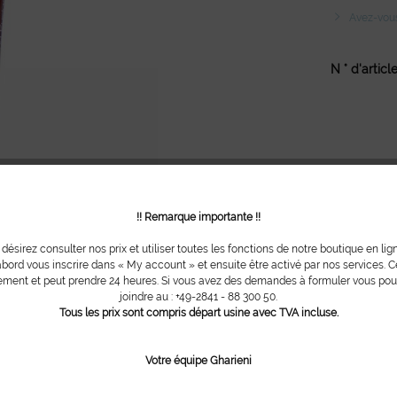
Avez-vous 
N ° d'article
!! Remarque importante !!
 désirez consulter nos prix et utiliser toutes les fonctions de notre boutique en lig
bord vous inscrire dans « My account » et ensuite être activé par nos services. Ce
ment et peut prendre 24 heures. Si vous avez des demandes à formuler vous po
joindre au : +49-2841 - 88 300 50.
Tous les prix sont compris départ usine avec TVA incluse.
Votre équipe Gharieni