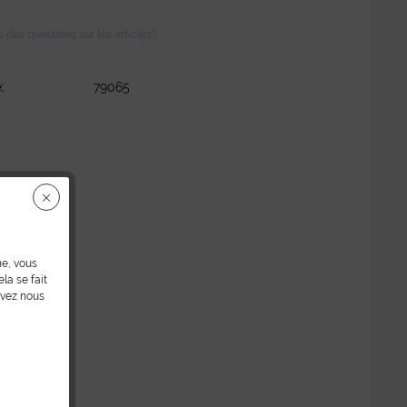
des questions sur les articles?
:
79065
ne, vous
la se fait
uvez nous