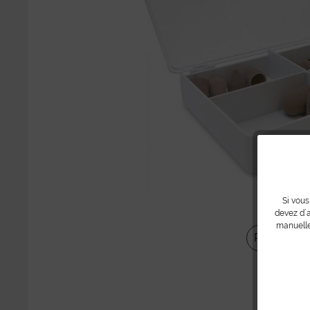
Si vous
devez d´a
manuelle
Partager