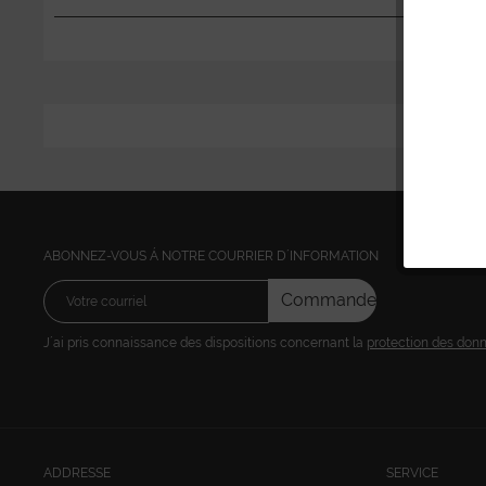
ABONNEZ-VOUS Á NOTRE COURRIER D´INFORMATION
Commandez
J´ai pris connaissance des dispositions concernant la
protection des don
ADDRESSE
SERVICE