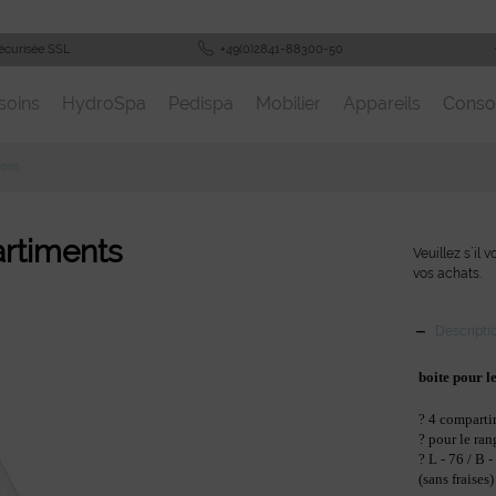
écurisée SSL
+49(0)2841-88300-50
soins
HydroSpa
Pedispa
Mobilier
Appareils
Cons
hons
artiments
Veuillez s´il 
vos achats.
Descripti
boite pour l
? 4 compart
? pour le ran
? L - 76 / B 
(sans fraises)