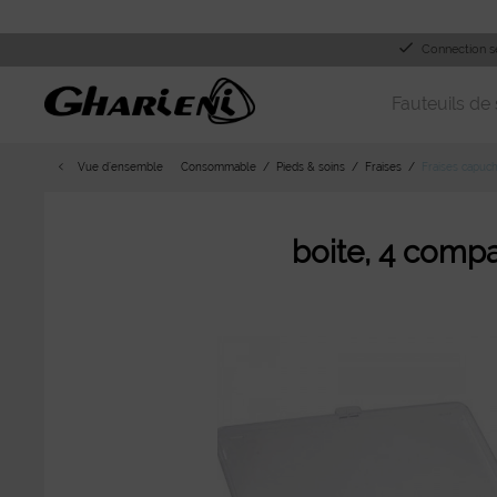
Connection s
Fauteuils de 
Vue d´ensemble
Consommable
Pieds & soins
Fraises
Fraises capuc
boite, 4 comp