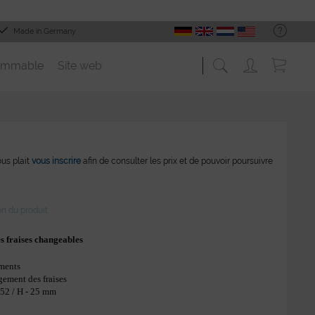
Made in Germany
ommable
Site web
vous plait
vous inscrire
afin de consulter les prix et de pouvoir poursuivre
on du produit
es fraises changeables
iments
gement des fraises
- 52 / H - 25 mm