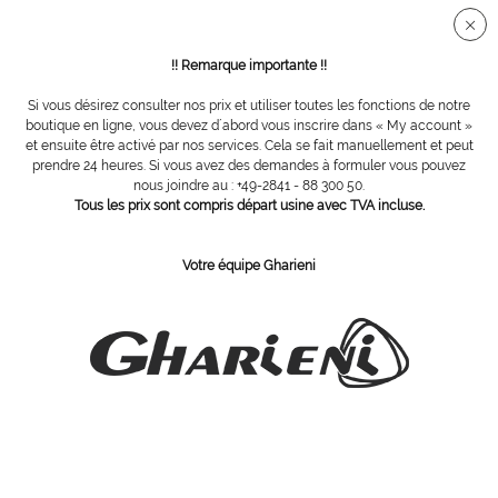
Connection sécurisée SSL
!! Remarque importante !!
Si vous désirez consulter nos prix et utiliser toutes les fonctions de notre
Accessoires
boutique en ligne, vous devez d´abord vous inscrire dans « My account »
et ensuite être activé par nos services. Cela se fait manuellement et peut
prendre 24 heures. Si vous avez des demandes à formuler vous pouvez
Filtrer
nous joindre au : +49-2841 - 88 300 50.
Tous les prix sont compris départ usine avec TVA incluse.
Votre équipe Gharieni
ABONNEZ-VOUS Á NOTRE COURRIER D´INFORMATION
Commandez
J´ai pris connaissance des dispositions concernant la
protection des données