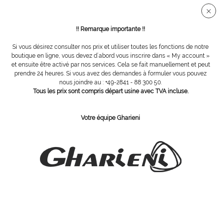
Connection sécurisée SSL
!! Remarque importante !!
Si vous désirez consulter nos prix et utiliser toutes les fonctions de notre
Vue d´ensemble
Lampes loupe / lampes infrarouges
boutique en ligne, vous devez d´abord vous inscrire dans « My account »
et ensuite être activé par nos services. Cela se fait manuellement et peut
prendre 24 heures. Si vous avez des demandes à formuler vous pouvez
nous joindre au : +49-2841 - 88 300 50.
Lampe loupe Tevisio RLLQ48R, lentille 3,5
Tous les prix sont compris départ usine avec TVA incluse.
dioptrines
Votre équipe Gharieni