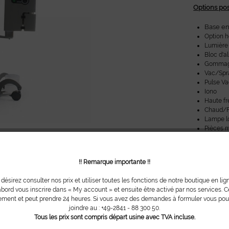
Options pos
Base en
Option 
Lumière
Bloc d'a
Gomma
Vac/Spr
Pulse V
Iono
Haute f
Chaud/F
Lampe l
Pièces m
dans le p
Récipien
!! Remarque importante !!
 désirez consulter nos prix et utiliser toutes les fonctions de notre boutique en lig
*Les images
bord vous inscrire dans « My account » et ensuite être activé par nos services. Ce
toujours à 
ment et peut prendre 24 heures. Si vous avez des demandes à formuler vous po
joindre au : +49-2841 - 88 300 50.
Tous les prix sont compris départ usine avec TVA incluse.
Avez-vous 