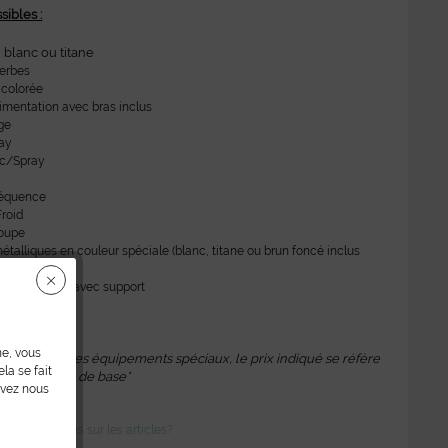
sibles :
 blanc ou titane
herbes
 colorée
limentation avec bras inclus
ge
ay
ac/Spray
réquence
roid
oupe
étalliques en couleur spéciale (blanc, titane ou brun foncé inclus
rix)
t hygiénique avec support
ne, vous
 montrent des équipements spéciaux, le prix indiqué se réfère
la se fait
l'équipement de base*
uvez nous
des questions sur les articles?