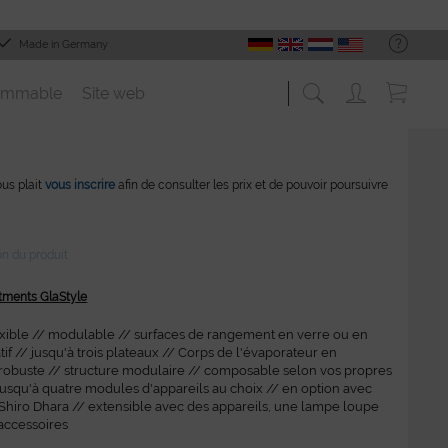
Made in Germany
ommable
Site web
vous plait
vous inscrire
afin de consulter les prix et de pouvoir poursuivre
on du produit
itments GlaStyle
exible // modulable // surfaces de rangement en verre ou en
tif // jusqu'à trois plateaux // Corps de l'évaporateur en
robuste // structure modulaire // composable selon vos propres
jusqu'à quatre modules d'appareils au choix // en option avec
Shiro Dhara // extensible avec des appareils, une lampe loupe
 accessoires