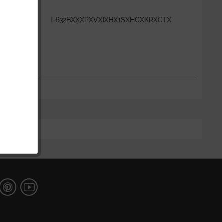
:
I-632BXXXPXVXIXHX1SXHCXKRXCTX