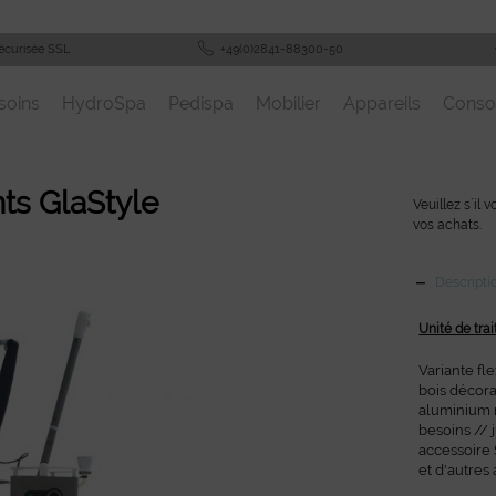
écurisée SSL
+49(0)2841-88300-50
soins
HydroSpa
Pedispa
Mobilier
Appareils
Cons
nts GlaStyle
Veuillez s´il 
vos achats.
Descripti
Unité de tra
Variante fl
bois décora
aluminium 
besoins // 
accessoire 
et d'autres