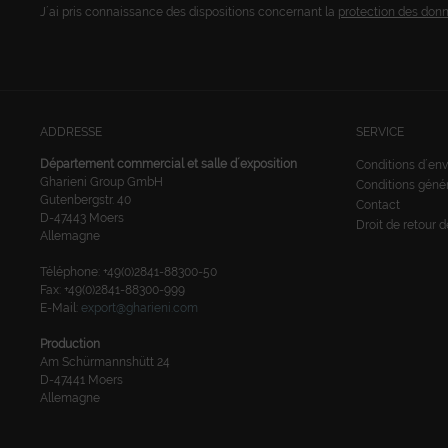
J´ai pris connaissance des dispositions concernant la
protection des don
ADDRESSE
SERVICE
Département commercial et salle d´exposition
Conditions d´env
Gharieni Group GmbH
Conditions géné
Gutenbergstr. 40
Contact
D-47443 Moers
Droit de retour 
Allemagne
Téléphone: +49(0)2841-88300-50
Fax: +49(0)2841-88300-999
E-Mail:
export@gharieni.com
Production
Am Schürmannshütt 24
D-47441 Moers
Allemagne