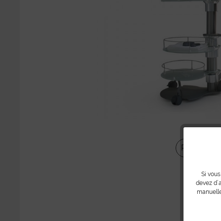
Partager
Si vous
devez d´a
manuelle