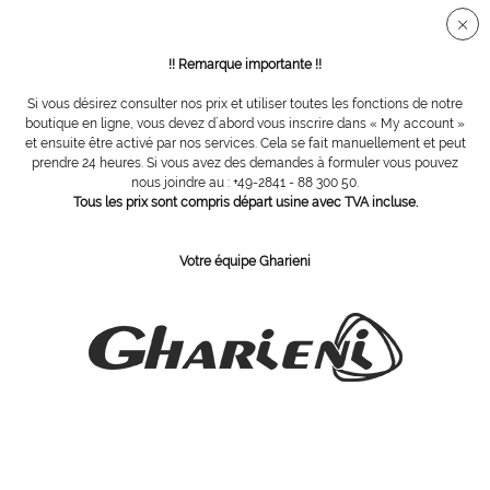
Connection sécurisée SSL
!! Remarque importante !!
Si vous désirez consulter nos prix et utiliser toutes les fonctions de notre
Vue d´ensemble
Accessories
boutique en ligne, vous devez d´abord vous inscrire dans « My account »
et ensuite être activé par nos services. Cela se fait manuellement et peut
prendre 24 heures. Si vous avez des demandes à formuler vous pouvez
nous joindre au : +49-2841 - 88 300 50.
8 pierres noires de basalte, 2x3cm
Tous les prix sont compris départ usine avec TVA incluse.
Votre équipe Gharieni