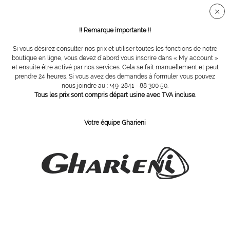
Connection sécurisée SSL
!! Remarque importante !!
Si vous désirez consulter nos prix et utiliser toutes les fonctions de notre
Vue d´ensemble
Tables de massage portables
boutique en ligne, vous devez d´abord vous inscrire dans « My account »
et ensuite être activé par nos services. Cela se fait manuellement et peut
prendre 24 heures. Si vous avez des demandes à formuler vous pouvez
nous joindre au : +49-2841 - 88 300 50.
Trolley de transport pour table de
Tous les prix sont compris départ usine avec TVA incluse.
massage, noir
Votre équipe Gharieni