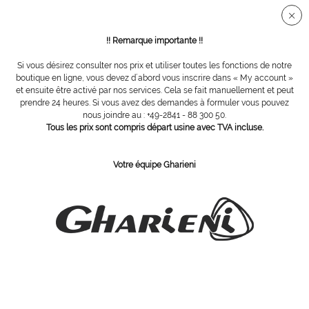
Connection sécurisée SSL
!! Remarque importante !!
Si vous désirez consulter nos prix et utiliser toutes les fonctions de notre
Vue d´ensemble
Tabourets
boutique en ligne, vous devez d´abord vous inscrire dans « My account »
et ensuite être activé par nos services. Cela se fait manuellement et peut
prendre 24 heures. Si vous avez des demandes à formuler vous pouvez
nous joindre au : +49-2841 - 88 300 50.
Tabouret avec assise en forme de selle
Tous les prix sont compris départ usine avec TVA incluse.
anatomique, small floating souple
Votre équipe Gharieni