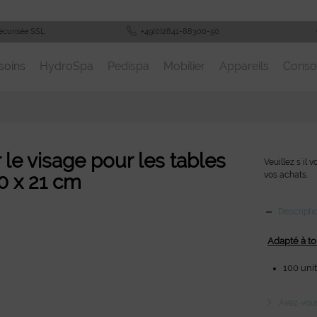
écurisée SSL
+49(0)2841-88300-50
soins
HydroSpa
Pedispa
Mobilier
Appareils
Cons
 le visage pour les tables
Veuillez s´il 
vos achats.
0 x 21 cm
Descripti
Adapté à to
100 uni
Avez-vous 