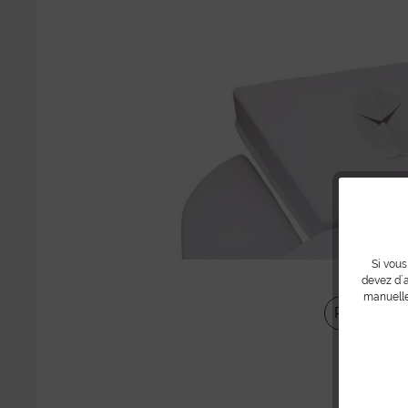
Si vous
devez d´a
manuelle
Partager