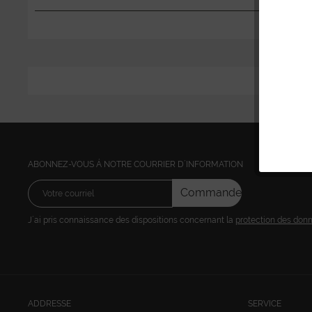
ABONNEZ-VOUS Á NOTRE COURRIER D´INFORMATION
Commandez
J´ai pris connaissance des dispositions concernant la
protection des don
ADDRESSE
SERVICE