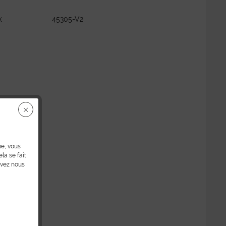
:
45305-V2
ne, vous
la se fait
uvez nous