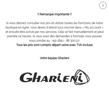
Connection sécurisée SSL
!! Remarque importante !!
Si vous désirez consulter nos prix et utiliser toutes les fonctions de notre
Vue d´ensemble
Accessoires
boutique en ligne, vous devez d´abord vous inscrire dans « My account »
et ensuite être activé par nos services. Cela se fait manuellement et peut
prendre 24 heures. Si vous avez des demandes à formuler vous pouvez
nous joindre au : +49-2841 - 88 300 50.
Sac à poussière en laine polaire -
Tous les prix sont compris départ usine avec TVA incluse.
microfiltre à poussière fine testé en milieus
Votre équipe Gharieni