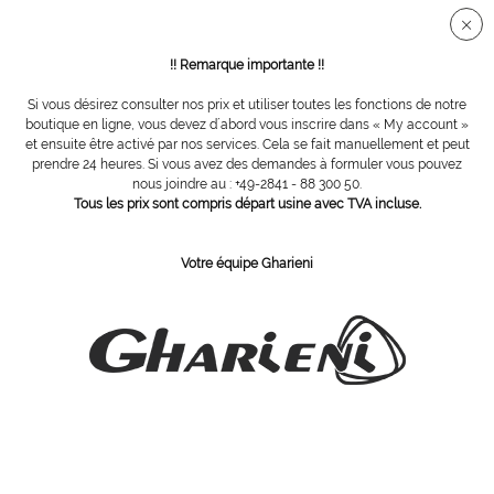
Connection sécurisée SSL
!! Remarque importante !!
Si vous désirez consulter nos prix et utiliser toutes les fonctions de notre
Vue d´ensemble
Accessoires
boutique en ligne, vous devez d´abord vous inscrire dans « My account »
et ensuite être activé par nos services. Cela se fait manuellement et peut
prendre 24 heures. Si vous avez des demandes à formuler vous pouvez
nous joindre au : +49-2841 - 88 300 50.
Repose tête en forme de croissant
Tous les prix sont compris départ usine avec TVA incluse.
Votre équipe Gharieni