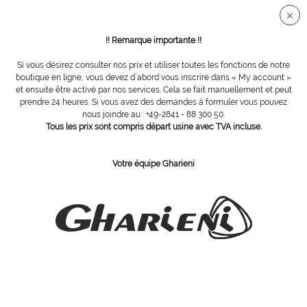
Connection sécurisée SSL
!! Remarque importante !!
Si vous désirez consulter nos prix et utiliser toutes les fonctions de notre
Vue d´ensemble
Appareils
boutique en ligne, vous devez d´abord vous inscrire dans « My account »
et ensuite être activé par nos services. Cela se fait manuellement et peut
prendre 24 heures. Si vous avez des demandes à formuler vous pouvez
nous joindre au : +49-2841 - 88 300 50.
Réchaud pour flacon d'huile avec un
Tous les prix sont compris départ usine avec TVA incluse.
flacon inclus
Votre équipe Gharieni