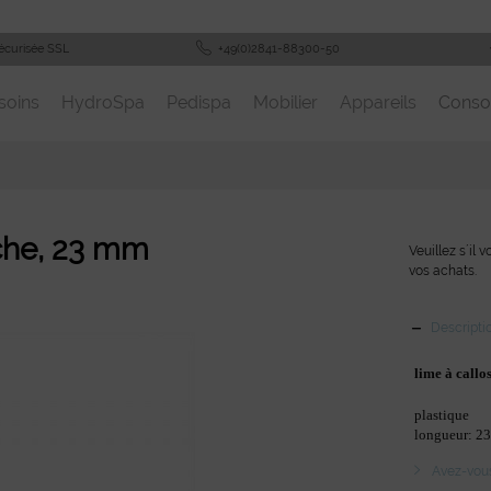
écurisée SSL
+49(0)2841-88300-50
soins
HydroSpa
Pedispa
Mobilier
Appareils
Cons
che, 23 mm
Veuillez s´il 
vos achats.
Descripti
lime à callo
plastique
longueur: 2
Avez-vous 