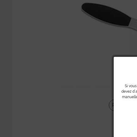
Si vous
devez d´a
manuelle
Partager