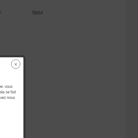
:
79152
ne, vous
la se fait
uvez nous