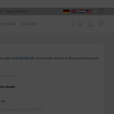
Made in Germany
ommable
Site web
vous plait
vous inscrire
afin de consulter les prix et de pouvoir poursuivre
on du produit
sités double
3 cm
des questions sur les articles?