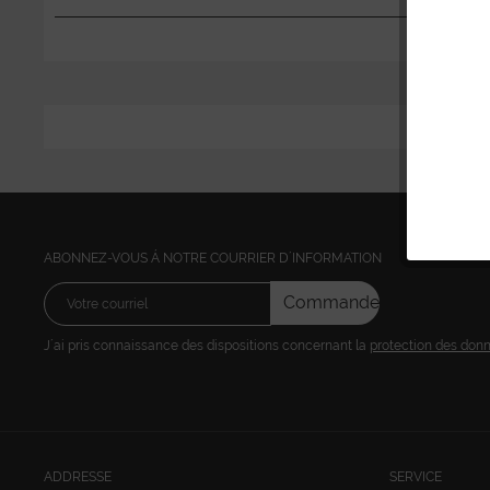
ABONNEZ-VOUS Á NOTRE COURRIER D´INFORMATION
Commandez
J´ai pris connaissance des dispositions concernant la
protection des don
ADDRESSE
SERVICE