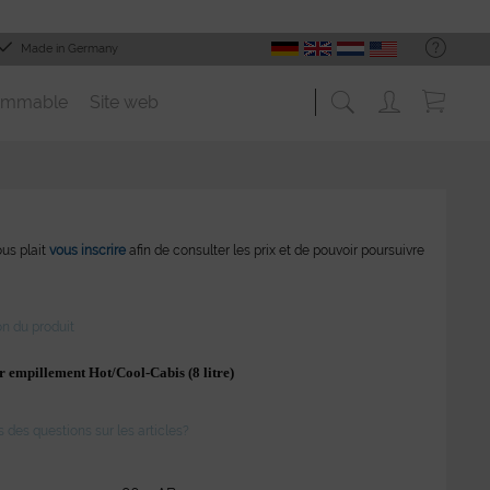
Made in Germany
ommable
Site web
vous plait
vous inscrire
afin de consulter les prix et de pouvoir poursuivre
on du produit
 empillement Hot/Cool-Cabis (8 litre)
des questions sur les articles?