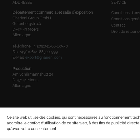
ADDRESSE
SERVICE
Département commercial et salle d´exposition
Conditions d´env
Gharieni Group GmbH
Conditions géné
Gutenbergstr. 40
Contact
D-47443 Moers
Droit de retour 
Allemagne
Téléphone: +49(0)2841-88300-50
Fax: +49(0)2841-88300-999
E-Mail:
export@gharieni.com
Production
Am Schürmannshütt 24
D-47441 Moers
Allemagne
Copyright © 2022 Gharieni Group
Ce site web utilise des cookies, qui sont nécessaires au fonctionnement tech
accroître le confort d'utilisation de ce site web, à des fins de publicité direct
qu'avec votre consentement.