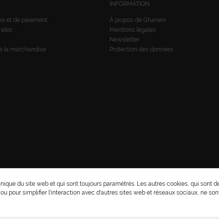
INFORMATION
oi et de paiement
À propos de Gharieni
rales
Mentions légales
Newsletter
de la marchandise
Protection des données
* Tous les pr
nique du site web et qui sont toujours paramétrés. Les autres cookies, qui sont d
e ou pour simplifier l'interaction avec d'autres sites web et réseaux sociaux, ne son