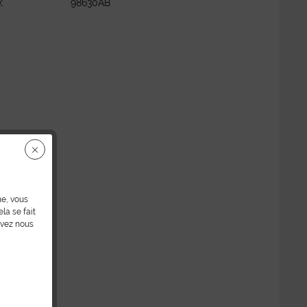
:
98630AB
ne, vous
la se fait
uvez nous