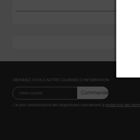
ABONNEZ-VOUS Á NOTRE COURRIER D´INFORMATION
Commandez
J´ai pris connaissance des dispositions concernant la
protection des don