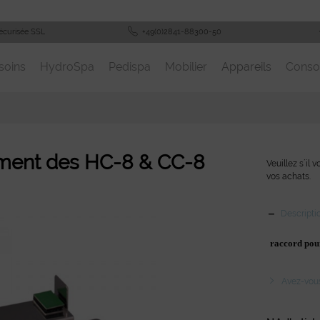
écurisée SSL
+49(0)2841-88300-50
soins
HydroSpa
Pedispa
Mobilier
Appareils
Cons
ement des HC-8 & CC-8
Veuillez s´il 
vos achats.
Descripti
raccord pour
Avez-vous 