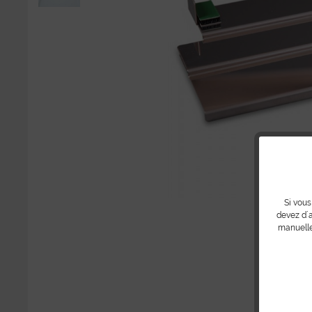
Si vous
devez d´a
manuelle
Part