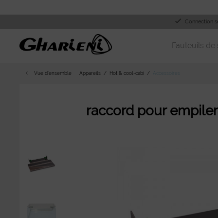
Connection s
Fauteuils de 
Vue d´ensemble
Appareils
Hot & cool-cabi
Accessoires
raccord pour empil