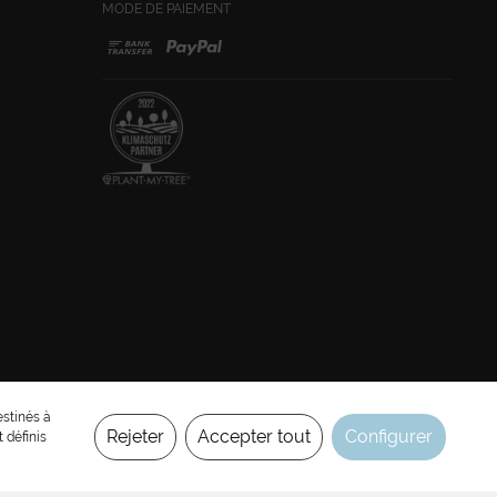
MODE DE PAIEMENT
ix sont affichés sans TVA et sans
coûts de transport
ou frais de livraison contre paiement.
estinés à
Rejeter
Accepter tout
Configurer
t définis