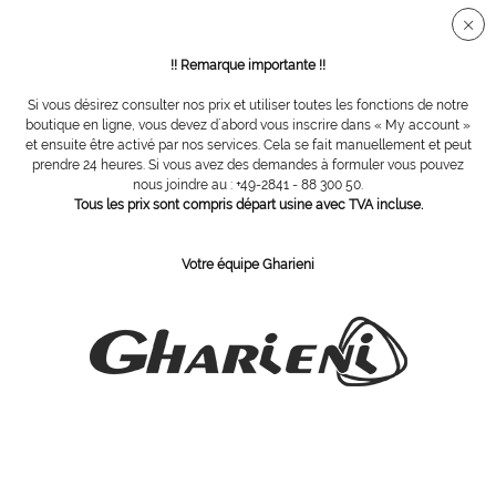
Connection sécurisée SSL
!! Remarque importante !!
Si vous désirez consulter nos prix et utiliser toutes les fonctions de notre
Vue d´ensemble
Appareils
boutique en ligne, vous devez d´abord vous inscrire dans « My account »
et ensuite être activé par nos services. Cela se fait manuellement et peut
prendre 24 heures. Si vous avez des demandes à formuler vous pouvez
nous joindre au : +49-2841 - 88 300 50.
Purificateur d'air Airfree® PB60, blanc,
Tous les prix sont compris départ usine avec TVA incluse.
max. 24m²
Votre équipe Gharieni