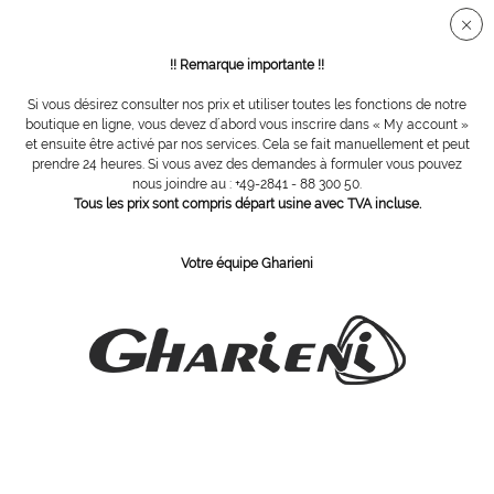
Connection sécurisée SSL
!! Remarque importante !!
Si vous désirez consulter nos prix et utiliser toutes les fonctions de notre
Vue d´ensemble
Points divers
boutique en ligne, vous devez d´abord vous inscrire dans « My account »
et ensuite être activé par nos services. Cela se fait manuellement et peut
prendre 24 heures. Si vous avez des demandes à formuler vous pouvez
nous joindre au : +49-2841 - 88 300 50.
poster d'anatomie: le squelette humain,
Tous les prix sont compris départ usine avec TVA incluse.
verso, 84 x 200 cm
Votre équipe Gharieni