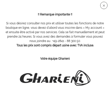
Connection sécurisée SSL
!! Remarque importante !!
Si vous désirez consulter nos prix et utiliser toutes les fonctions de notre
Vue d´ensemble
Points divers
boutique en ligne, vous devez d´abord vous inscrire dans « My account »
et ensuite être activé par nos services. Cela se fait manuellement et peut
prendre 24 heures. Si vous avez des demandes à formuler vous pouvez
nous joindre au : +49-2841 - 88 300 50.
Place des donateurs
Tous les prix sont compris départ usine avec TVA incluse.
Votre équipe Gharieni