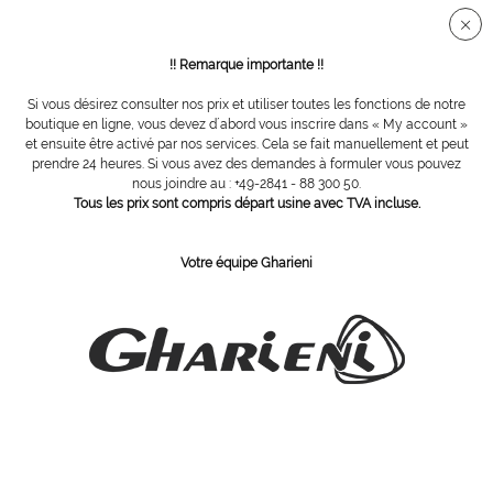
Connection sécurisée SSL
!! Remarque importante !!
Si vous désirez consulter nos prix et utiliser toutes les fonctions de notre
Vue d´ensemble
Pinces
boutique en ligne, vous devez d´abord vous inscrire dans « My account »
et ensuite être activé par nos services. Cela se fait manuellement et peut
prendre 24 heures. Si vous avez des demandes à formuler vous pouvez
nous joindre au : +49-2841 - 88 300 50.
Pince WAVE 13 cm, tranchant 17 cm
Tous les prix sont compris départ usine avec TVA incluse.
Votre équipe Gharieni