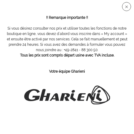
Connection sécurisée SSL
!! Remarque importante !!
Si vous désirez consulter nos prix et utiliser toutes les fonctions de notre
Vue d´ensemble
Pinces
boutique en ligne, vous devez d´abord vous inscrire dans « My account »
et ensuite être activé par nos services. Cela se fait manuellement et peut
prendre 24 heures. Si vous avez des demandes à formuler vous pouvez
nous joindre au : +49-2841 - 88 300 50.
Pince à ongles PREMIUM de 13 cm,
Tous les prix sont compris départ usine avec TVA incluse.
tranchant de 17 mm, effilé
Votre équipe Gharieni